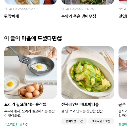
김미화
2025.06.09 12:40
김미화
2025.03.12 12:56
김미화
된장찌게
봄향기 품은 냉이무침
이 글이 마음에 드셨다면😍
요리가 필요해지는 순간들
전자레인지 애호박나물
굳은
누구에게나, 요리가 필요해지는 순간
불 안 쓰고 만드는 간단한 반찬
뭉치거
이 찾아와요.
걸까?
준비시간
5분
조리시간
10분
요리칼럼
자취
설탕