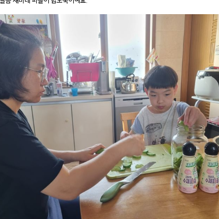
달콤 새미네 피클이 밥도둑이예요.