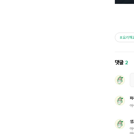
요리해
댓글
2
파
아
샘
아
아