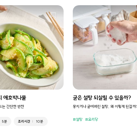
지 애호박나물
굳은 설탕 되살릴 수 있을까?
만드는 간단한 반찬
뭉치거나 굳어버린 설탕, 왜 이렇게 된걸까
설탕
요리당
5분
조리시간
10분