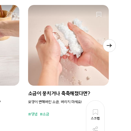
소금이 뭉치거나 축축해졌다면?
시원새
?
모양이 변해버린 소금, 버리지 마세요!
휘리릭 냉
양념
소금
준비시
스크랩