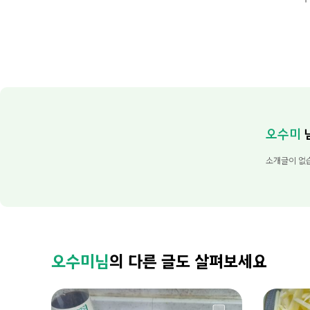
오수미
소개글이 없
오수미님
의 다른 글도 살펴보세요