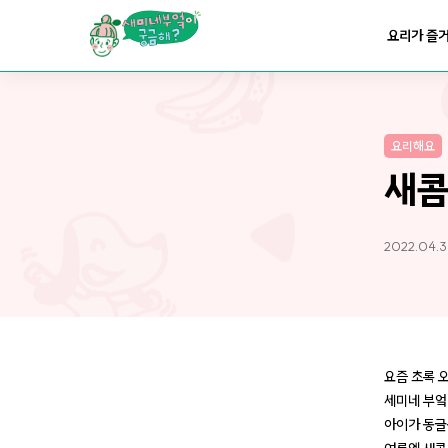
요리가
맛있어지는
부엌
요리가 즐
요리가
건강해지는
부엌
요리해요
요리가
쉬워지는
부엌
새콤
2022.04.3
요즘 초록 
세미네 부엌
아이가 동글