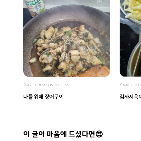
오수미
2022.09.07 18:36
오수미
202
나를 위해 장어구이
감자지옥
이 글이 마음에 드셨다면😍