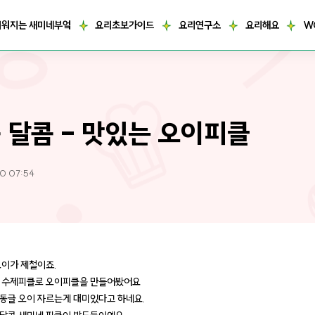
거워지는 새미네부엌
요리초보가이드
요리연구소
요리해요
W
 달콤 - 맛있는 오이피클
0 07:54
오이가 제철이죠.
 수제피클로 오이피클을 만들어봤어요
동글 오이 자르는게 대미있다고 하네요.