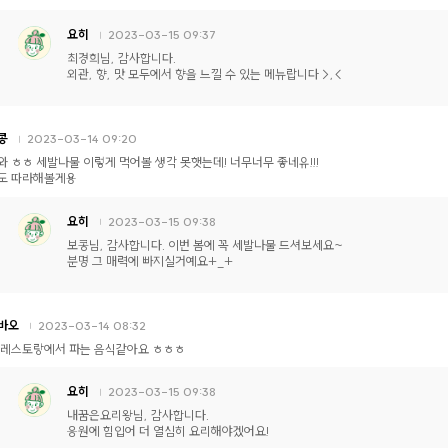
요히
2023-03-15 09:37
최경희님, 감사합니다.
외관, 향, 맛 모두에서 향을 느낄 수 있는 메뉴랍니다 >,<
콩
2023-03-14 09:20
와 ㅎㅎ 세발나물 이렇게 먹어볼 생각 못햇는데! 너무너무 좋네유!!!
도 따라해볼게용
요히
2023-03-15 09:38
보콩님, 감사합니다. 이번 봄에 꼭 세발나물 드셔보세요~
분명 그 매력에 빠지실거예요+_+
바오
2023-03-14 08:32
 레스토랑에서 파는 음식같아요 ㅎㅎㅎ
요히
2023-03-15 09:38
내꿈은요리왕님, 감사합니다.
응원에 힘입어 더 열심히 요리해야겠어요!