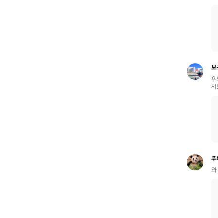
보
우
저
푸
와