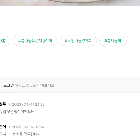
나봄
봄나물묵은지광어회
세발나물광어회
봄나물회
로그인
하시고 댓글을 남겨보세요.
경주
2023-03-17 23:22
쥬얼 무슨일이이에요!~
란이
2023-03-16 17:56
머나~~ 눈으로 먹구갑니다