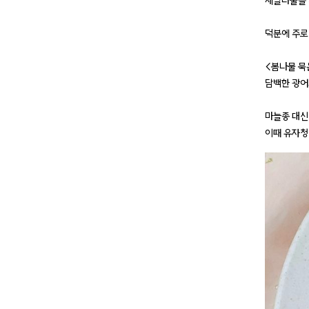
세발나물을 
덕분에 주로
<봄나물 묵
담백한 광어
마늘종 대신
이때 유자청