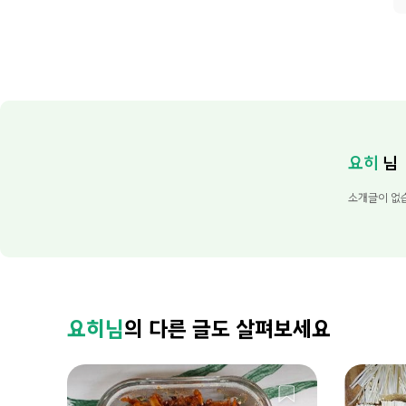
요히
님
소개글이 없
요히님
의 다른 글도 살펴보세요