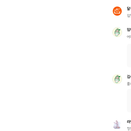
달
입
임
어
김
플
라
정