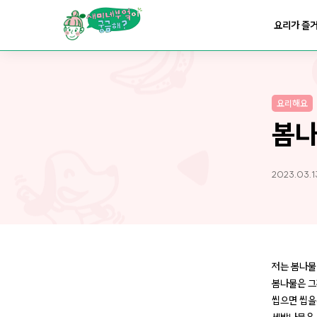
요리가
맛있어지는
부엌
요리가 즐
요리가
건강해지는
부엌
요리해요
요리가
쉬워지는
부엌
봄나
2023.03.13
저는 봄나물
봄나물은 그
씹으면 씹을