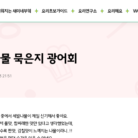
거워지는 새미네부엌
요리초보가이드
요리연구소
요리해요
W
물 묵은지 광어회
 21:51
 중에서 세발나물이 제일 신기해서 좋아요.
저 풀맛, 쌉싸래한 맛만 있다고 생각했었는데,
수록 짠맛, 감칠맛이 느껴지는 나물이라니..!!