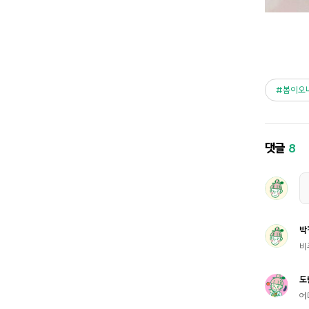
봄이오
댓글
8
박
비
도
어