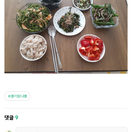
봄이왔나봄
댓글
9