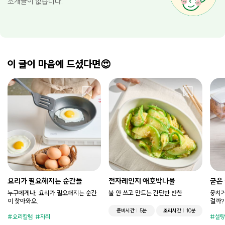
소개글이 없습니다.
이 글이 마음에 드셨다면😍
요리가 필요해지는 순간들
전자레인지 애호박나물
굳은
누구에게나, 요리가 필요해지는 순간
불 안 쓰고 만드는 간단한 반찬
뭉치거
이 찾아와요.
걸까?
준비시간
5분
조리시간
10분
요리칼럼
자취
설탕