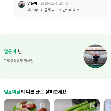
엄윤미
2023-02-21 23:40
대가족이라 금새 먹고 또 만드네요.ㅎ
엄윤미
님
고딩중딩유딩 딸셋맘
엄윤미님
의 다른 글도 살펴보세요