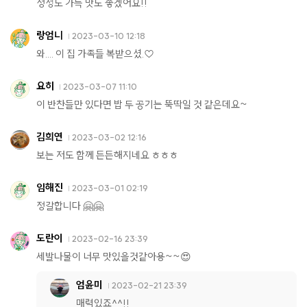
정성도 가득 맛도 좋겠어요!!
랑엄니
2023-03-10 12:18
와.... 이 집 가족들 복받으셨.♡
요히
2023-03-07 11:10
이 반찬들만 있다면 밥 두 공기는 뚝딱일 것 같은데요~
김희연
2023-03-02 12:16
보는 저도 함께 든든해지네요 ㅎㅎㅎ
임해진
2023-03-01 02:19
정갈합니다 🤗🤗
도란이
2023-02-16 23:39
세발나물이 너무 맛있을것같아용~~😍
엄윤미
2023-02-21 23:39
매력있죠^^!!