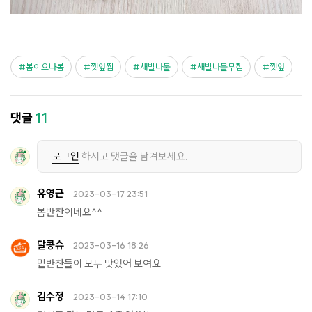
봄이오나봄
깻잎찜
새발나물
새발나물무침
깻잎
댓글
11
로그인
하시고 댓글을 남겨보세요.
유영근
2023-03-17 23:51
봄반찬이네요^^
달콩슈
2023-03-16 18:26
밑반찬들이 모두 맛있어 보여요
김수정
2023-03-14 17:10