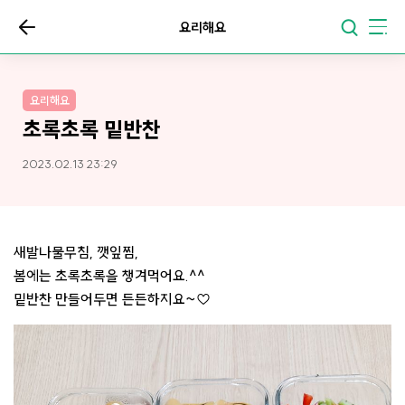
요리해요
요리해요
초록초록 밑반찬
2023.02.13 23:29
새발나물무침, 깻잎찜,
봄에는 초록초록을 챙겨먹어요.^^
밑반찬 만들어두면 든든하지요~♡