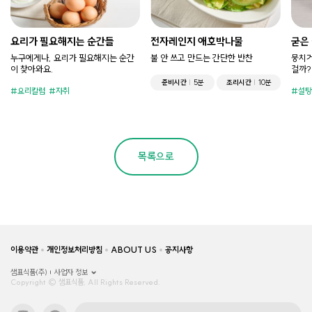
요리가 필요해지는 순간들
전자레인지 애호박나물
굳은
누구에게나, 요리가 필요해지는 순간
불 안 쓰고 만드는 간단한 반찬
뭉치거
이 찾아와요.
걸까?
준비시간
5분
조리시간
10분
요리칼럼
자취
설탕
목록으로
이용약관
개인정보처리방침
ABOUT US
공지사항
샘표식품(주)
사업자 정보
Copyright © 샘표식품, All Rights Reserved.