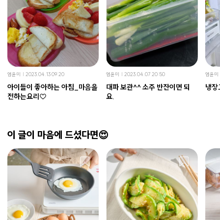
엄윤미
2023.04.13 09:20
엄윤미
2023.04.07 20:50
엄윤미
아이들이 좋아하는 아침_마음을
대파 보관^^ 소주 반잔이면 되
냉장
전하는요리♡
요.
이 글이 마음에 드셨다면😍