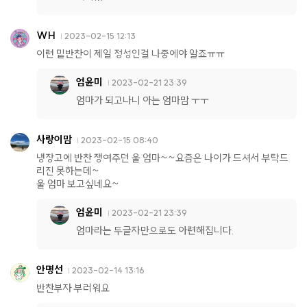
WH
2023-02-15 12:13
이런 밑반찬이 제일 정성인걸 나중에야 알죠ㅠㅠ
엄윤미
2023-02-21 23:39
엄마가 되고나니 아는 엄마맘 ㅜㅜ
사랑이맘
2023-02-15 08:40
냉장고에 반찬 쟁여주던 울 엄마~~요즘은 나이가 드셔서 부탁드
리진 못하는데~
울 엄마 보고싶네요~
엄윤미
2023-02-21 23:39
엄마라는 두글자만으로도 아련해집니다.
안명선
2023-02-14 13:16
반찬부자 부러워요