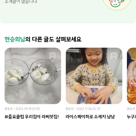
소개글이 없습니다.
현승희님
의 다른 글도 살펴보세요
현승희
2024.09.18 23:50
현승희
2022.11.06 22:29
현승희
#즐요클럽 우리집이 라씨맛집!
라이스페이퍼로 소세지 냠냠
누구