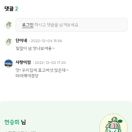
댓글
2
로그인
하시고 댓글을 남겨보세요.
단이네
2022-12-04 15:56
빛깔이 넘 맛나보여용~
사랑이맘
2022-12-02 17:20
앗! 우리집에 표고버섯 많은데~
따라해야겠당
현승희
님