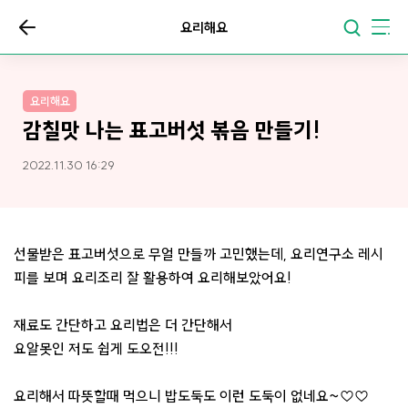
요리해요
요리해요
감칠맛 나는 표고버섯 볶음 만들기!
2022.11.30 16:29
선물받은 표고버섯으로 무얼 만들까 고민했는데, 요리연구소 레시
피를 보며 요리조리 잘 활용하여 요리해보았어요!
재료도 간단하고 요리법은 더 간단해서
요알못인 저도 쉽게 도오전!!!
요리해서 따뜻할때 먹으니 밥도둑도 이런 도둑이 없네요~♡♡