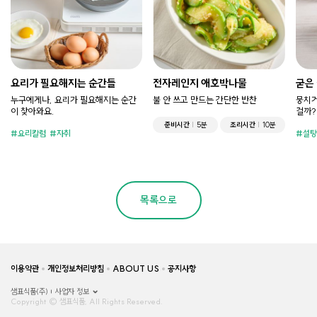
요리가 필요해지는 순간들
전자레인지 애호박나물
굳은
누구에게나, 요리가 필요해지는 순간
불 안 쓰고 만드는 간단한 반찬
뭉치거
이 찾아와요.
걸까?
준비시간
5분
조리시간
10분
요리칼럼
자취
설탕
목록으로
이용약관
개인정보처리방침
ABOUT US
공지사항
샘표식품(주)
사업자 정보
Copyright © 샘표식품, All Rights Reserved.