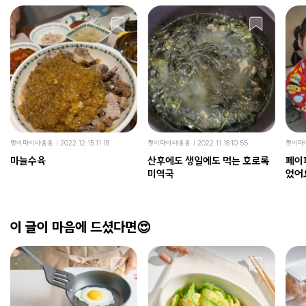
쩡이마이다옹옹
2022.12.15 11:18
쩡이마이다옹옹
2022.11.18 10:55
쩡이마
마늘수육
산후에도 생일에도 먹는 호로록
페이
미역국
었어
이 글이 마음에 드셨다면😍