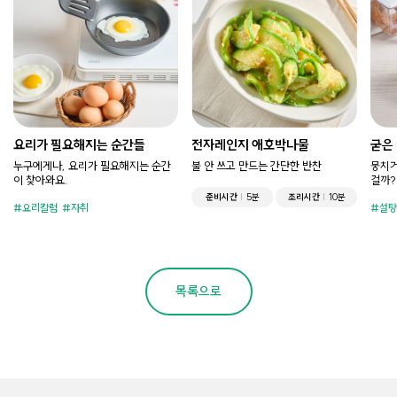
요리가 필요해지는 순간들
전자레인지 애호박나물
굳은
누구에게나, 요리가 필요해지는 순간
불 안 쓰고 만드는 간단한 반찬
뭉치거
이 찾아와요.
걸까?
준비시간
5분
조리시간
10분
요리칼럼
자취
설탕
목록으로