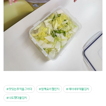
맛있는추억을그리다
함께요리챌린지
새미네부엌물김치
나도했다물김치