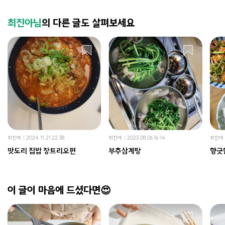
최진아님
의 다른 글도 살펴보세요
최진아
2024.11.21 22:38
최진아
2023.08.06 16:14
최진아
맛도리 집밥 장트리오편
부추삼계탕
향긋
이 글이 마음에 드셨다면😍