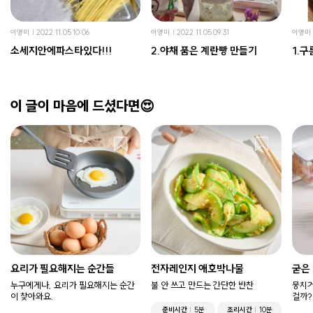
이영미
2022.11.05 10:06
이영미
2022.11.05 09:31
이영미
소세지안에파스타있다!!!
2.야채 품은 계란빵 만들기
1.
이 글이 마음에 드셨다면😍
요리가 필요해지는 순간들
전자레인지 애호박나물
굳은
누구에게나, 요리가 필요해지는 순간
불 안 쓰고 만드는 간단한 반찬
뭉치거
이 찾아와요.
걸까?
준비시간
5분
조리시간
10분