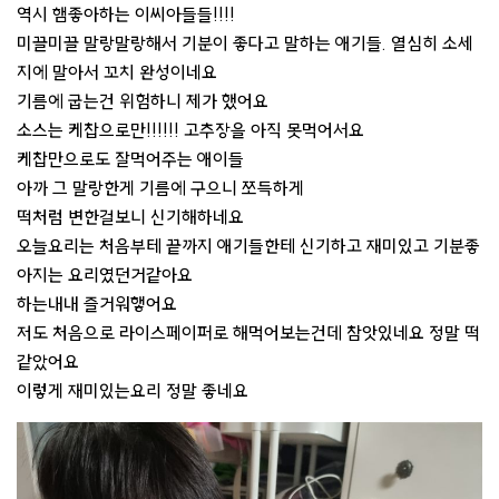
역시 햄좋아하는 이씨아들들!!!!
미끌미끌 말랑말랑해서 기분이 좋다고 말하는 애기들. 열심히 소세
지에 말아서 꼬치 완성이네요
기름에 굽는건 위험하니 제가 했어요
소스는 케찹으로만!!!!!! 고추장을 아직 못먹어서요
케찹만으로도 잘먹어주는 애이들
아까 그 말랑한게 기름에 구으니 쪼득하게
떡처럼 변한걸보니 신기해하네요
오늘요리는 처음부테 끝까지 애기들한테 신기하고 재미있고 기분좋
아지는 요리였던거같아요
하는내내 즐거워햏어요
저도 처음으로 라이스페이퍼로 해먹어보는건데 참앗있네요 정말 떡
같았어요
이렇게 재미있는요리 정말 좋네요