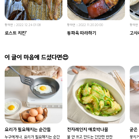
황하연
2022.12.24 01:08
황하연
2022.11.20 20:00
황하연
로스트 치킨'
동파육 따라하기
고사
이 글이 마음에 드셨다면😍
요리가 필요해지는 순간들
전자레인지 애호박나물
굳은
누구에게나, 요리가 필요해지는 순간
불 안 쓰고 만드는 간단한 반찬
뭉치거