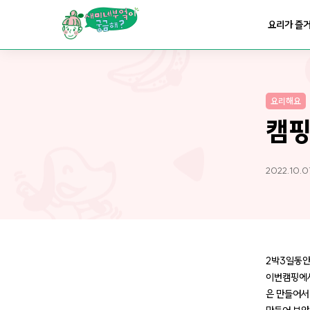
요리가
맛있어지는
부엌
요리가 즐
요리가
건강해지는
부엌
요리해요
요리가
쉬워지는
부엌
캠핑
2022.10.07
2박3일동안
이번캠핑에서
은 만들어서