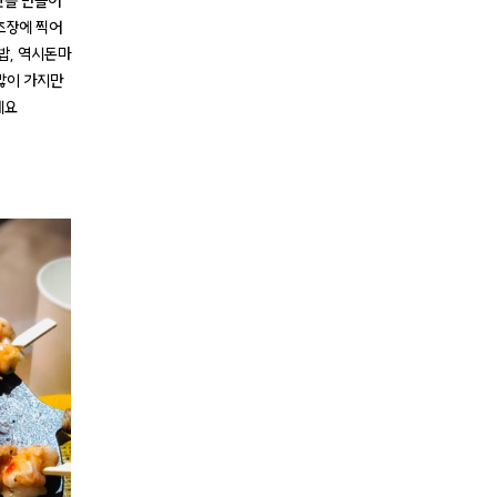
판을 만들어
초장에 찍어
밥, 역시돈마
많이 가지만
네요