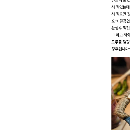
만들어 보았
서 먹었는데
서 먹으면 
호크,달콤한
완성후 직접
그리고 저와
모두들 캠핑
강추입니다