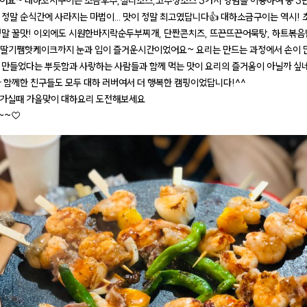
어요~ 대하꼬치구이는 소금후추,칠리소스,고추장소스 3가지 양념을 이용하여 총 3
 정말 순식간에 사라지는 마법이... 맛이 정말 최고였답니다👍 대하소금구이는 역시! 
정말 꿀맛! 이외에도 시원한바지락순두부찌개, 단짠콘치즈, 뜨끈뜨끈어묵탕, 하트볶음
딸기쨈핫케이크까지 눈과 입이 즐거운시간이었어요~ 요리는 만드는 과정에서 손이 
 만들었다는 뿌듯함과 사랑하는 사람들과 함께 먹는 맛이 요리의 즐거움이 아닐까 싶
 함께한 친구들도 모두 대하 러버여서 더 행복한 캠핑이었답니다!^^
가실때 가을맞이 대하요리 도전해보세요
~~♡