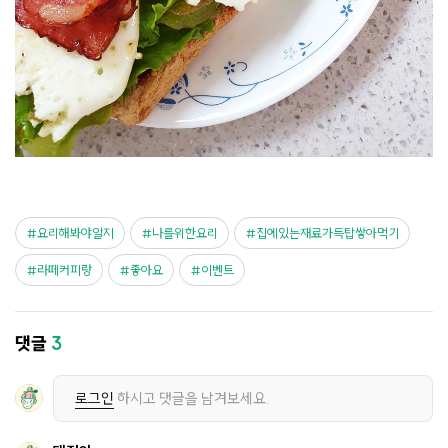
요리해봐야알지
나를위한요리
집에있는재료가득탑쌓아먹기
라떼커피랑
좋아요
이벤트
댓글
3
로그인
하시고 댓글을 남겨보세요.