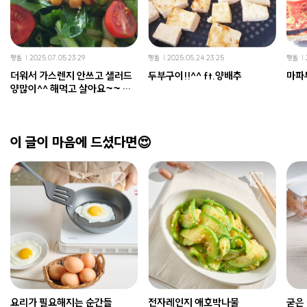
펭돌
2025.07.05 23:29
펭돌
2025.05.24 23:25
펭돌
더워서 가스렌지 안쓰고 샐러드
두부구이!!^^ ft.양배추
마파
양많이^^ 해먹고 살아요~~ 호
^^
이 글이 마음에 드셨다면😍
요리가 필요해지는 순간들
전자레인지 애호박나물
굳은