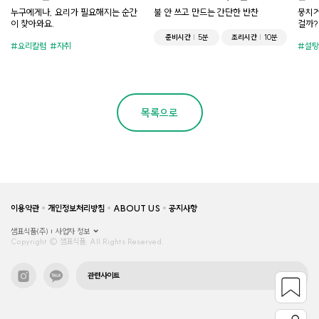
누구에게나, 요리가 필요해지는 순간
불 안 쓰고 만드는 간단한 반찬
뭉치거
이 찾아와요.
걸까?
준비시간
5분
조리시간
10분
요리칼럼
자취
설탕
목록으로
이용약관
개인정보처리방침
ABOUT US
공지사항
샘표식품(주)
사업자 정보
Copyright © 샘표식품, All Rights Reserved.
관련사이트