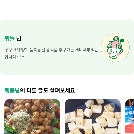
펭돌
님
정성과 영양이 듬뿍담긴 음식을 추구하는 새미네부엌팬
입니다~^^
펭돌님
의 다른 글도 살펴보세요