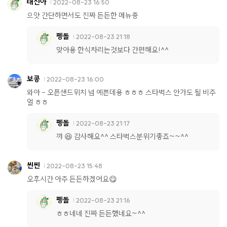
태진아
2022-08-23 16:50
으앗 간단하면서도 진짜 든든한 메뉴죵
펭돌
2022-08-23 21:18
맞아용 한식차리는것보다 간편해요!^^
보콩
2022-08-23 16:00
와아 - 오픈샌드위치 넘 예쁜데용 ㅎㅎㅎ 스타벅스 안가도 될 비주
얼 ㅎㅎ
펭돌
2022-08-23 21:17
꺄 😆 감사해요^^ 스타벅스분위기좋죠~~^^
씬씬
2022-08-23 15:48
오후시간 아주 든든하겠어요😋
펭돌
2022-08-23 21:16
ㅎㅎ네네 진짜 든든했네요~^^