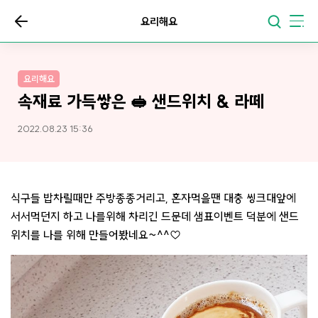
요리해요
요리해요
속재료 가득쌓은 🥪 샌드위치 & 라떼
2022.08.23 15:36
식구들 밥차릴때만 주방종종거리고, 혼자먹을땐 대충 씽크대앞에
서서먹던지 하고 나를위해 차리긴 드문데 샘표이벤트 덕분에 샌드
위치를 나를 위해 만들어봤네요~^^♡