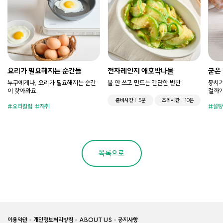
요리가 필요해지는 순간들
전자레인지 애호박나물
굳은
누구에게나, 요리가 필요해지는 순간
불 안 쓰고 만드는 간단한 반찬
뭉치거
이 찾아와요.
걸까?
준비시간
5분
조리시간
10분
요리칼럼
자취
설탕
목록으로
이용약관
개인정보처리방침
ABOUT US
공지사항