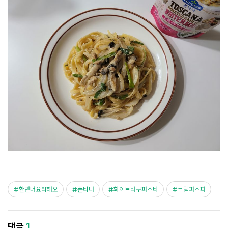
한번더요리해요
폰타나
화이트라구파스타
크림파스파
댓글
1