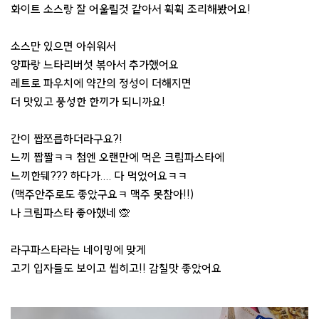
화이트 소스랑 잘 어울릴것 같아서 휙휙 조리해봤어요!
소스만 있으면 아쉬워서
양파랑 느타리버섯 볶아서 추가했어요
레트로 파우치에 약간의 정성이 더해지면
더 맛있고 풍성한 한끼가 되니까요!
간이 짭쪼릅하더라구요?!
느끼 짭짤ㅋㅋ 첨엔 오랜만에 먹은 크림파스타에
느끼한뒈??? 하다가.... 다 먹었어요ㅋㅋ
(맥주안주로도 좋았구요ㅋ 맥주 못참아!!)
나 크림파스타 좋아했네 🙊
라구파스타라는 네이밍에 맞게
고기 입자들도 보이고 씹히고!! 감칠맛 좋았어요