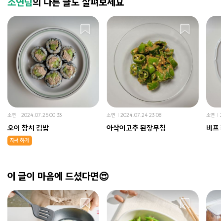
소연님
의 다른 글도 살펴보세요
소연
2024.07.25 00:33
소연
2024.07.24 23:08
소연
오이 참치 김밥
아삭이고추 된장무침
비프
자세하게
이 글이 마음에 드셨다면😍