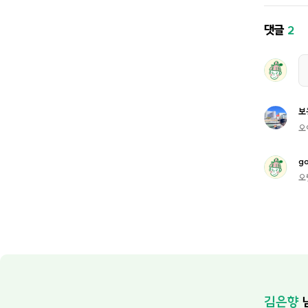
댓글
2
보
오
g
오
김은향