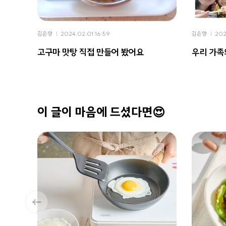
김은향
2024.02.01 16:59
김은향
202
고구마 맛탕 직접 만들어 봤어요
우리 가족
이 글이 마음에 드셨다면😍