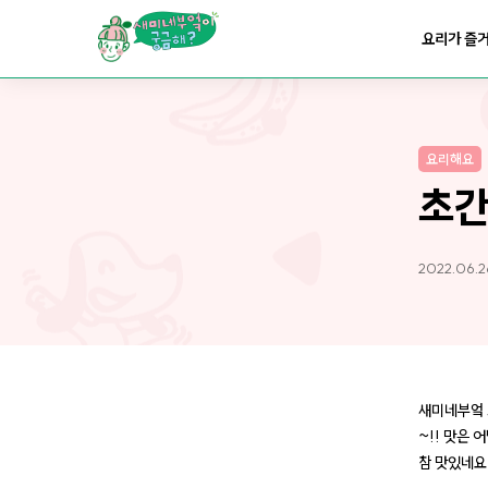
요리가
맛있어지는
부엌
요리가 즐
요리가
건강해지는
부엌
요리해요
요리가
쉬워지는
부엌
초간
2022.06.2
새미네부엌 
~!! 맛은
참 맛있네