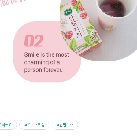
요리해요
오이초무침
산딸기차