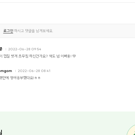
로그인
하시고 댓글을 남겨보세요.
콩
2022-06-28 09:54
이 껍질 벗겨 초무침 하신건가요? 색도 넘 이뻐용! 💚
omgom
2022-06-28 08:41
랫만에 영어공부했다요!ㅎㅎ
님