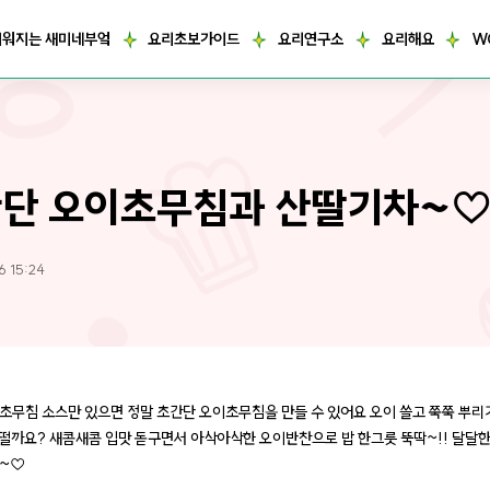
거워지는 새미네부엌
요리초보가이드
요리연구소
요리해요
W
단 오이초무침과 산딸기차~
6 15:24
초무침 소스만 있으면 정말 초간단 오이초무침을 만들 수 있어요 오이 쓸고 쭉쭉 뿌리
 어떨까요? 새콤새콤 입맛 돋구면서 아삭아삭한 오이반찬으로 밥 한그릇 뚝딱~!! 달달
요~♡