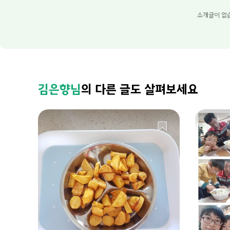
소개글이 없
김은향님
의 다른 글도 살펴보세요