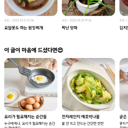
수진
2023.10.21 12:06
수진
2023.03.29 19:56
수진
요알못도 하는 된장찌개
싹난 양파
김치
이 글이 마음에 드셨다면😍
요리가 필요해지는 순간들
전자레인지 애호박나물
굳은
누구에게나, 요리가 필요해지는 순간
불 안 쓰고 만드는 간단한 반찬
뭉치거