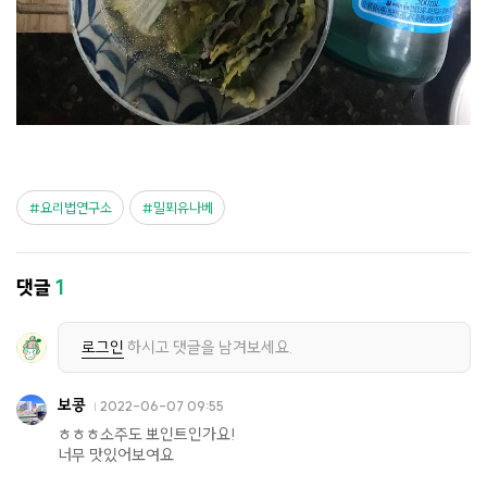
요리법연구소
밀푀유나베
댓글
1
로그인
하시고 댓글을 남겨보세요.
보콩
2022-06-07 09:55
ㅎㅎㅎ소주도 뽀인트인가요!
너무 맛있어보여요