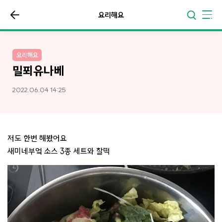
요리해요
요리해요
밀푀유나베
2022.06.04 14:25
저도 한번 해봤어요
새미네부엌 소스 3종 세트와 찰떡