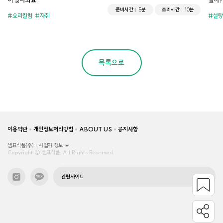
이 찾아와요.
걸까?
준비시간
5분
조리시간
10분
요리칼럼
자취
설탕
목록으로
이용약관
개인정보처리방침
ABOUT US
공지사항
샘표식품(주)
사업자 정보
Copyright © 샘표식품, All Rights Reserved.
관련사이트