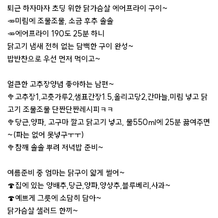
퇴근 하자마자 초딩 위한 닭가슴살 에어프라이 구이~
🥕미림에 조물조물, 소금 후추 솔솔
🥕에어프라이 190도 25분 하니
닭고기 냄새 전혀 없는 담백한 구이 완성~
밥반찬으로 우선 먼저 먹이고~
얼큰한 고추장양념 좋아하는 남편~
🥦고추장1,고춧가루2,샘표간장1.5,올리고당2,간마늘,미림 넣고 닭
고기 조물조물 단짠단짠레시피ㅋㅋ
🥦당근,양파, 고구마 깔고 닭고기 넣고, 물550ml에 25분 끓여주면
~(파는 없어 못넣구ㅜㅜ)
🥦참깨 솔솔 뿌려 저녁밥 준비~
여름준비 중 엄마는 닭구이 얇게 썰어~
🍄집에 있는 양배추,당근,양파,양상추,블루베리,사과~
🍄예쁘게 그릇에 소담히 담아~
닭가슴살 샐러드 한끼~