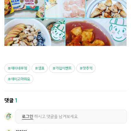
새미네부엌
샘표
가입이벤트
맛추억
새미고마워요
댓글
1
로그인
하시고 댓글을 남겨보세요.