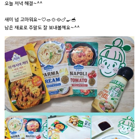
오늘 저녁 해결~^^
새미 넘 고마워요~♡🥗🍲🥘🍗🍳🥣
남은 재료로 주말도 잘 보내볼께요~^^