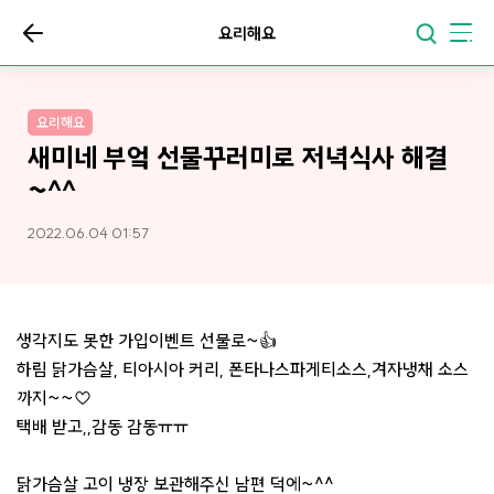
요리해요
요리해요
새미네 부엌 선물꾸러미로 저녁식사 해결
~^^
2022.06.04 01:57
생각지도 못한 가입이벤트 선물로~👍
하림 닭가슴살, 티아시아 커리, 폰타나스파게티소스,겨자냉채 소스
까지~~♡
택배 받고,,감동 감동ㅠㅠ
닭가슴살 고이 냉장 보관해주신 남편 덕에~^^