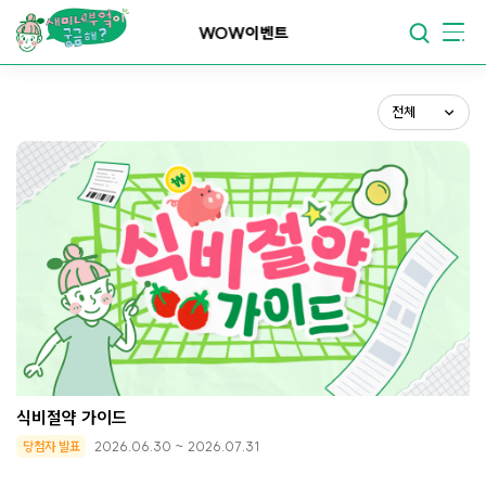
전체
요리가
맛있어지는
부엌
이벤트
진행중
종료
요리가
건강해지는
부엌
당첨자발표
전체
요리가
쉬워지는
부엌
식비절약 가이드
당첨자 발표
2026.06.30 ~ 2026.07.31