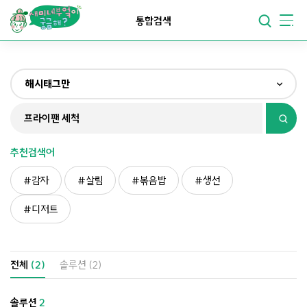
요리가
맛있어지는
부엌
통합검색
요리가
건강해지는
부엌
해시태그만
요리가
쉬워지는
부엌
전체
제목&내용만
추천검색어
재료만
감자
살림
볶음밥
생선
해시태그만
디저트
전체
(2)
솔루션
(2)
솔루션
2