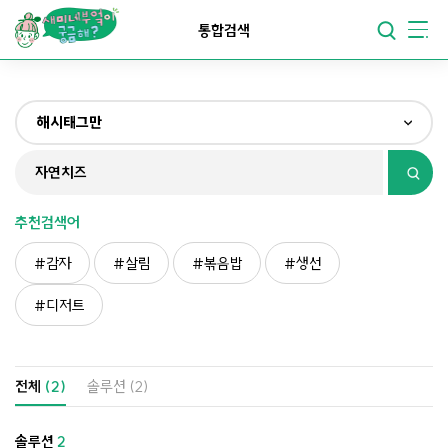
요리가
맛있어지는
부엌
통합검색
요리가
건강해지는
부엌
해시태그만
요리가
쉬워지는
부엌
전체
제목&내용만
추천검색어
재료만
감자
살림
볶음밥
생선
해시태그만
디저트
전체
(2)
솔루션
(2)
솔루션
2