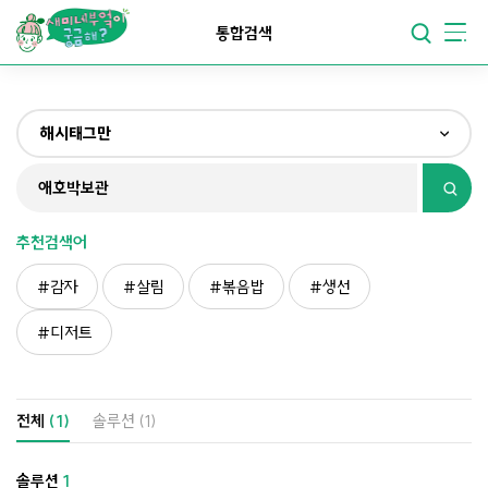
요리가
맛있어지는
부엌
통합검색
요리가
건강해지는
부엌
해시태그만
요리가
쉬워지는
부엌
전체
제목&내용만
추천검색어
재료만
감자
살림
볶음밥
생선
해시태그만
디저트
전체
(1)
솔루션
(1)
솔루션
1