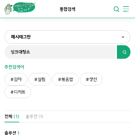
요리가
맛있어지는
부엌
통합검색
요리가
건강해지는
부엌
해시태그만
요리가
쉬워지는
부엌
전체
제목&내용만
추천검색어
재료만
감자
살림
볶음밥
생선
해시태그만
디저트
전체
(1)
솔루션
(1)
솔루션
1