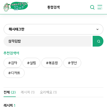
요리가
맛있어지는
부엌
통합검색
요리가
건강해지는
부엌
해시태그만
요리가
쉬워지는
부엌
전체
제목&내용만
추천검색어
재료만
감자
살림
볶음밥
생선
해시태그만
디저트
전체
(2)
레시피
(1)
요리해요
(1)
레시피
1