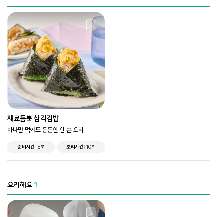
재료듬뿍 삼각김밥
하나만 먹어도 든든한 한 손 요리
준비시간
5분
조리시간
10분
요리해요
1