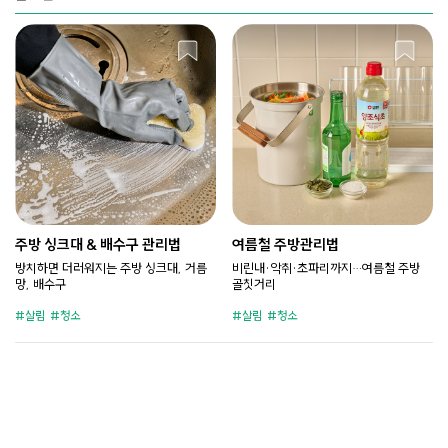
주방 싱크대 & 배수구 관리법
여름철 주방관리법
방치하면 더러워지는 주방 싱크대, 거름
비린내·악취·초파리까지…여름철 주방
망, 배수구
골칫거리
살림
청소
살림
청소