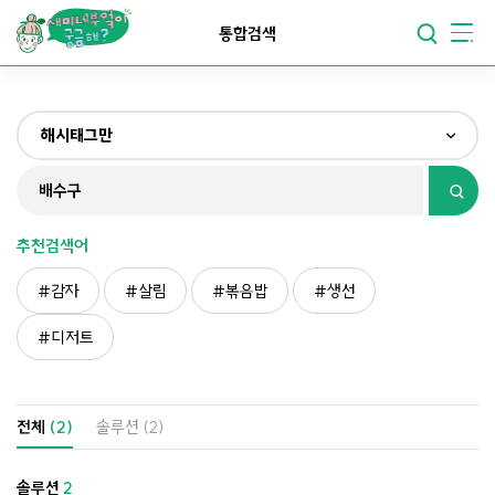
요리가
맛있어지는
부엌
통합검색
요리가
건강해지는
부엌
해시태그만
요리가
쉬워지는
부엌
전체
제목&내용만
추천검색어
재료만
감자
살림
볶음밥
생선
해시태그만
디저트
전체
(2)
솔루션
(2)
솔루션
2