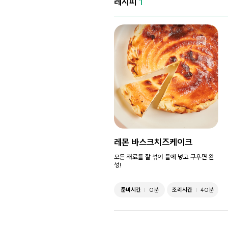
레시피
1
레몬 바스크치즈케이크
모든 재료를 잘 섞어 틀에 넣고 구우면 완
성!
준비시간
0분
조리시간
40분