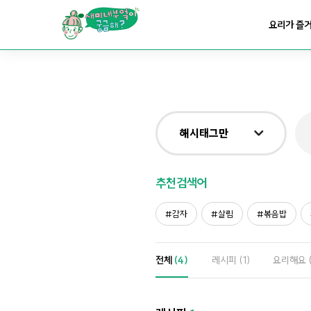
요리가
맛있어지는
부엌
요리가 즐
요리가
건강해지는
부엌
요리가
쉬워지는
부엌
해시태그만
전체
추천검색어
제목&내용만
감자
살림
볶음밥
재료만
전체
(4)
레시피
(1)
요리해요
해시태그만