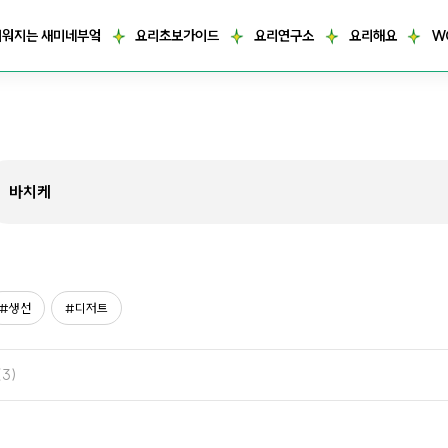
거워지는 새미네부엌
요리초보가이드
요리연구소
요리해요
W
생선
디저트
(3)