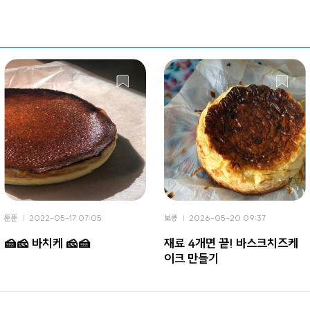
뚠뚠
2022-05-17 07:05
보콩
2026-05-20 09:37
🍰🧀 바치케 🧀🍰
재료 4개면 끝! 바스크치즈케
이크 만들기