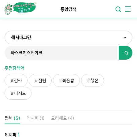
요리가
맛있어지는
부엌
통합검색
요리가
건강해지는
부엌
해시태그만
요리가
쉬워지는
부엌
전체
제목&내용만
추천검색어
재료만
감자
살림
볶음밥
생선
해시태그만
디저트
전체
(5)
레시피
(1)
요리해요
(4)
레시피
1