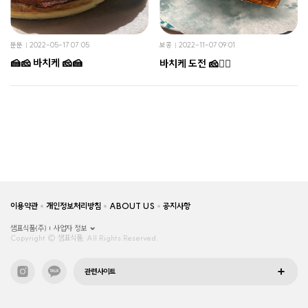
뚠뚠
2022-05-17 07:05
보콩
2022-11-07 09:01
🍰🧀 바치케 🧀🍰
바치케 도전 🧀✌🏻
이용약관
개인정보처리방침
ABOUT US
공지사항
샘표식품(주)
사업자 정보
Copyright © 샘표식품, All Rights Reserved.
관련사이트