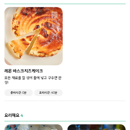
레몬 바스크치즈케이크
모든 재료를 잘 섞어 틀에 넣고 구우면 완
성!
준비시간
0분
조리시간
40분
요리해요
4