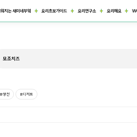
거워지는 새미네부엌
요리초보가이드
요리연구소
요리해요
W
생선
디저트