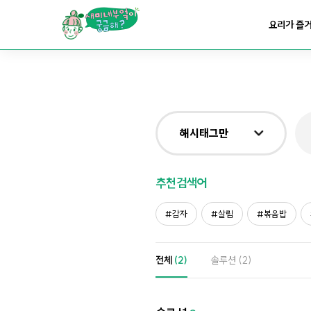
요리가
맛있어지는
부엌
요리가 즐
요리가
건강해지는
부엌
요리가
쉬워지는
부엌
해시태그만
전체
추천검색어
제목&내용만
감자
살림
볶음밥
재료만
전체
(2)
솔루션
(2)
해시태그만