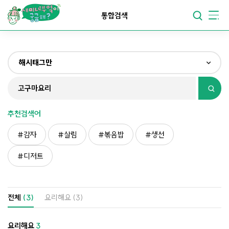
요리가
맛있어지는
부엌
통합검색
요리가
건강해지는
부엌
해시태그만
요리가
쉬워지는
부엌
전체
제목&내용만
추천검색어
재료만
감자
살림
볶음밥
생선
해시태그만
디저트
전체
(3)
요리해요
(3)
요리해요
3