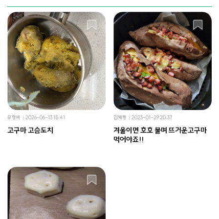
무명씨
2026-06-13 15:41
김혜랑
2023-01-29 20:37
고구마 고슴도치
겨울이면 호호 불며 뜨거운고구마
먹어야죠!!