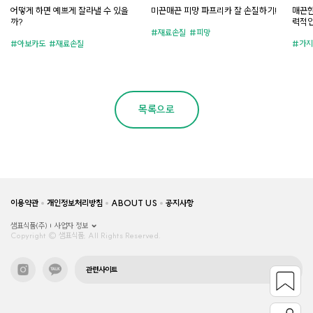
어떻게 하면 예쁘게 잘라낼 수 있을
미끈매끈 피망 파프리카 잘 손질하기!
매끈한
까?
력적인
재료손질
피망
아보카도
재료손질
가지
목록으로
이용약관
개인정보처리방침
ABOUT US
공지사항
샘표식품(주)
사업자 정보
Copyright © 샘표식품, All Rights Reserved.
관련사이트