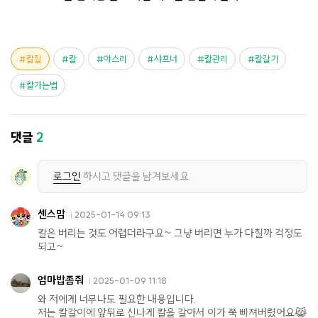
칼질
칼
야스리
샤프너
칼관리
칼갈기
칼가는법
댓글
2
로그인
하시고 댓글을 남겨보세요.
센스맘
2025-01-14 09:13
칼은 버리는 것도 어렵더라구요~ 그냥 버리면 누가 다칠까 걱정도
되고~
엄마밥좀줘
2025-01-09 11:18
와 저에게 너무나도 필요한 내용입니다.
저는 칼갈이에 앞뒤로 신나게 칼을 갈아서 이가 쭉 빠져버렸어요😹