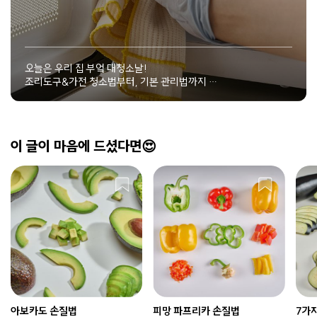
오늘은 우리 집 부엌 대청소날!
조리도구&가전 청소법부터, 기본 관리법까지
부엌 살림의 모든 것
이 글이 마음에 드셨다면😍
아보카도 손질법
피망 파프리카 손질법
7가