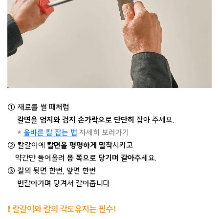
① 재료를 썰 때처럼
칼면을 엄지와 검지 손가락으로 단단히
잡아 주세요.
*
올바른 칼 잡는 법
자세히 보러가기
② 칼갈이에
칼면을 평평하게 밀착
시키고
약간만 들어올려
몸 쪽으로 당기며 갈아
주세요.
③ 칼의 뒷면 한번, 앞면 한번
번갈아가며 당겨서 갈아줍니다.
❗
칼갈이와 칼의 각도유지는 필수!