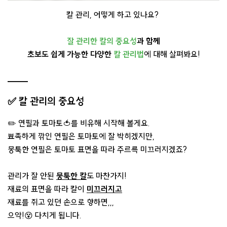
칼 관리, 어떻게 하고 있나요?
잘 관리한 칼의 중요성
과 함께
초보도 쉽게 가능한 다양한
칼 관리법
에 대해 살펴봐요!
✅ 칼 관리의 중요성
✏️ 연필과 토마토🍅를 비유해 시작해 볼게요.
뾰족하게 깎인 연필은 토마토에 잘 박히겠지만,
뭉툭한 연필은 토마토 표면을 따라 주르륵 미끄러지겠죠?
관리가 잘 안된
뭉툭한 칼
도 마찬가지!
재료의 표면을 따라 칼이
미끄러지고
재료를 쥐고 있던 손으로 향하면,,,
으악!😵 다치게 됩니다.​