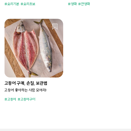
요리기본
요리초보
양파
깐양파
고등어 구매, 손질, 보관법
고등어 좋아하는 사람 모여라!
고등어
고등어구이