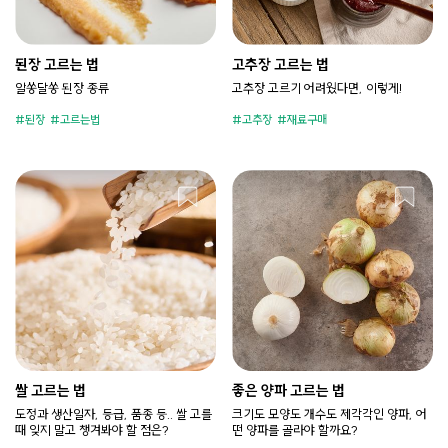
된장 고르는 법
고추장 고르는 법
알쏭달쏭 된장 종류
고추장 고르기 어려웠다면, 이렇게!
된장
고르는법
고추장
재료구매
쌀 고르는 법
좋은 양파 고르는 법
도정과 생산일자, 등급, 품종 등.. 쌀 고를
크기도 모양도 개수도 제각각인 양파, 어
때 잊지 말고 챙겨봐야 할 점은?
떤 양파를 골라야 할까요?