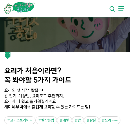
요리가
맛있어지는
부엌
요리가
건강해지는
부엌
요리가
쉬워지는
부엌
요리가 처음이라면?
꼭 봐야할 5가지 가이드
요리의 첫 시작, 칼질부터
밥 짓기, 계량법, 요리도구 추천까지.
요리가 더 쉽고 즐거워질거에요.
새미네부엌에서 즐겁게 요리할 수 있는 가이드는 덤!
요리초보가이드
칼잡는법
계량
밥
칼질
요리도구