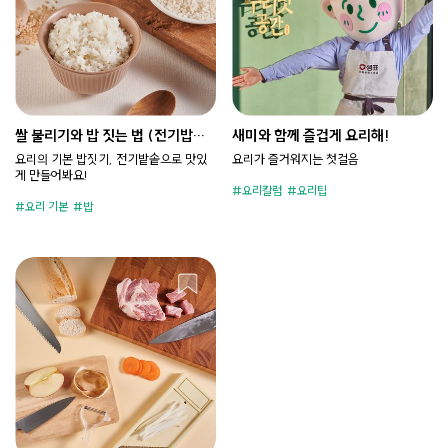
쌀 불리기와 밥 짓는 법 (전기밥솥
새미와 함께 즐겁게 요리해!
편)
요리의 기본 밥짓기, 전기밭솥으로 맛있
요리가 즐거워지는 첫걸음
게 만들어봐요!
요리칼럼
요리팁
요리 기본
밥