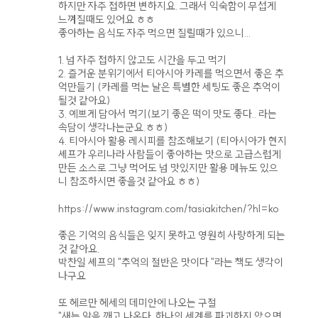
하지만 자주 접하면 변하지요. 그래서 익숙함이 무섭게
느껴질때도 있어요 ㅎㅎ
좋아하는 음식도 자주 먹으면 질릴때가 있으니...
1. 넘 자주 접하지 않고도 시간을 두고 먹기
2. 즐거운 분위기에서 티아시아 카레를 먹으면서 좋은 추
억만들기 (카레를 먹는 날은 특별한 세팅도 좋은 추억이
될것 같아요)
3. 예쁘게 담아서 먹기(보기 좋은 떡이 맛도 좋다.. 라는
속담이 생각나는군요.ㅎㅎ)
4. 티아시아 활용 레시피를 참조해보기 (티아시아가 현지
셰프가 우리나라 사람들이 좋아하는 맛으로 고급스럽게
만든 소스로 그냥 먹어도 넘 맛있지만 활용 메뉴도 있으
니 참조하시면 좋을것 같아요 ㅎㅎ)
https://www.instagram.com/tasiakitchen/?hl=ko
좋은 기억의 음식들은 잊지 못하고 영원히 사랑하게 되는
것 같아요.
박찬일 셰프의 "추억의 절반은 맛이다 "라는 책도 생각이
나구요
또 헤르만 헤세의 데미안에 나오는 구절
"새는 알을 깨고 나온다. 하나의 세계를 파괴하지 않으면