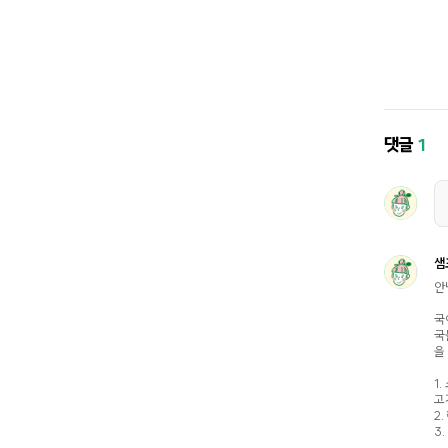
댓글
1
샘
안
국
국
을
1
고
2
3