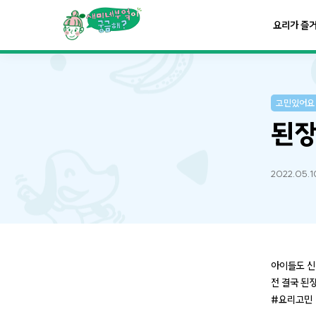
요리가
맛있어지는
부엌
요리가 즐
요리가
건강해지는
부엌
고민있어요
요리가
쉬워지는
부엌
된장
2022.05.1
아이들도 신
전 결국 된
#요리고민