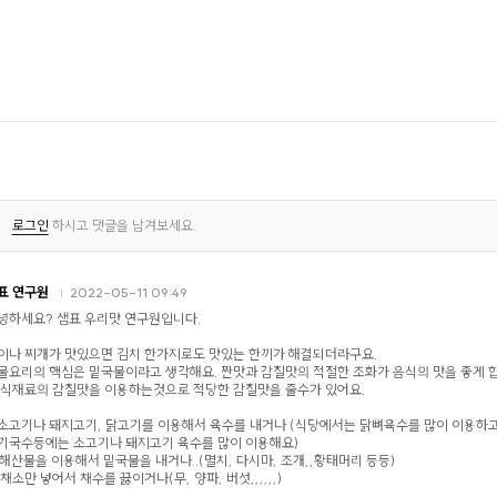
로그인
하시고 댓글을 남겨보세요.
표 연구원
2022-05-11 09:49
녕하세요? 샘표 우리맛 연구원입니다.
이나 찌개가 맛있으면 김치 한가지로도 맛있는 한끼가 해결되더라구요.
물요리의 핵심은 밑국물이라고 생각해요. 짠맛과 감칠맛의 적절한 조화가 음식의 맛을 좋게 
 식재료의 감칠맛을 이용하는것으로 적당한 감칠맛을 줄수가 있어요.
. 소고기나 돼지고기, 닭고기를 이용해서 육수를 내거나 (식당에서는 닭뼈육수를 많이 이용하
기국수등에는 소고기나 돼지고기 육수를 많이 이용해요)
. 해산물을 이용해서 밑국물을 내거나..(멸치, 다시마, 조개,,황태머리 등등)
. 채소만 넣어서 채수를 끓이거나(무, 양파, 버섯,,,,,,)