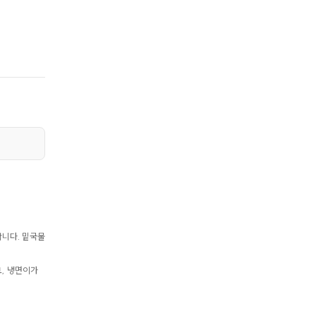
합니다. 밑국물
고, 냉면이가