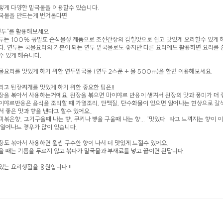
렇게 다양한 밑국물을 이용할수 있습니다.
국물을 만드는게 번거롭다면
연두"를 활용해보세요
두는 100% 콩발효 순식물성 제품으로 조선간장의 감칠맛으로 쉽고 맛있게 요리할수 있게 
다. 연두는 국물요리의 기본이 되는 연두 밑국물로도 좋지만 다른 요리에도 활용하면 요리를 
수 있게 해줍니다.
물요리를 맛있게 하기 위한 연두밑국물 (연두 2스푼 + 물 500m)을 한번 이용해보세요.
리고 된장찌개를 맛있게 하기 위한 중요한 팁은!!
장을 볶아서 사용하는거에요. 된장을 볶으면 마이야르 반응이 생겨서 된장의 맛과 풍미가 더 
이야르반응은 음식을 조리할 때 가열조리, 단백질, 탄수화물이 있으면 일어나는 현상으로 갈
서 좋은 맛과 향을 낸다고 할수 있어요..
피볶은향, 고기구을때 나는 향, 쿠키나 빵을 구울때 나는 향... "맛있다" 라고 느껴지는 향이 
 일어나느 경우가 많이 있습니다.
장도 볶아서 사용하면 휠씬 구수한 향이 나서 더 맛있게 느낄수 있어요.
을 때는 기름을 두르지 않고 볶다가 밑국물과 부재료를 넣고 끓이면 된답니다.
있는 요리생활을 응원합니다.!!