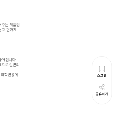
해주는 제품입
쉽고 편하게
좋아집니다.
색으로 갈변되
이 화학반응에
스크랩
공유하기