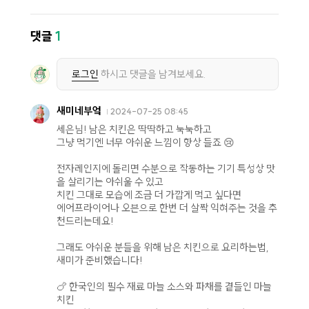
댓글
1
로그인
하시고 댓글을 남겨보세요.
새미네부엌
2024-07-25 08:45
세은님! 남은 치킨은 딱딱하고 눅눅하고
그냥 먹기엔 너무 아쉬운 느낌이 항상 들죠 😢
전자레인지에 돌리면 수분으로 작동하는 기기 특성상 맛
을 살리기는 아쉬울 수 있고
치킨 그대로 모습에 조금 더 가깝게 먹고 싶다면
에어프라이어나 오븐으로 한번 더 살짝 익혀주는 것을 추
천드리는데요!
그래도 아쉬운 분들을 위해 남은 치킨으로 요리하는법,
새미가 준비했습니다!
🍗 한국인의 필수 재료 마늘 소스와 파채를 곁들인 마늘
치킨