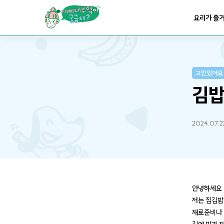
요리가
맛있어지는
부엌
요리가 즐
요리가
건강해지는
부엌
고민있어요
요리가
쉬워지는
부엌
김밥
2024.07.2
안녕하세요
저는 집김밥
재료준비나 