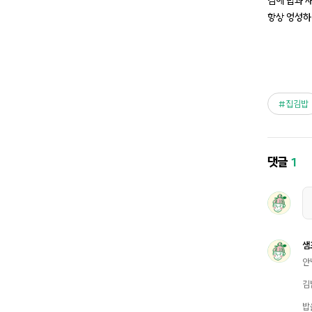
김에 밥과 
항상 엉성하
집김밥
댓글
1
샘
안
김
밥