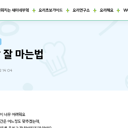
거워지는 새미네부엌
요리초보가이드
요리연구소
요리해요
W
 잘 마는법
2 14:04
이 너무 어려워요
간은 어느정도 맞추겠는데,