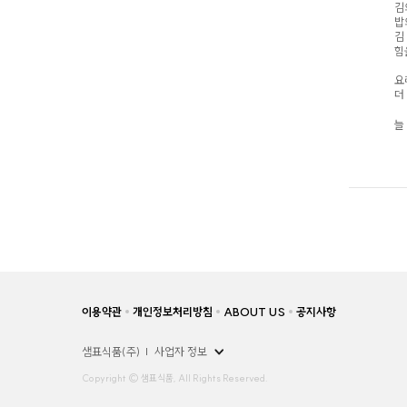
김
밥
김
힘
요
더
늘
이용약관
개인정보처리방침
ABOUT US
공지사항
샘표식품(주)
사업자 정보
Copyright © 샘표식품, All Rights Reserved.