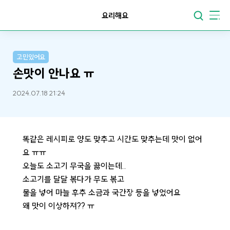
요리해요
고민있어요
손맛이 안나요 ㅠ
2024.07.18 21:24
똑같은 레시피로 양도 맞추고 시간도 맞추는데 맛이 없어
요 ㅠㅠ
오늘도 소고기 무국을 끓이는데..
소고기를 달달 볶다가 무도 볶고
물을 넣어 마늘 후추 소금과 국간장 등을 넣었어요
왜 맛이 이상하져?? ㅠ