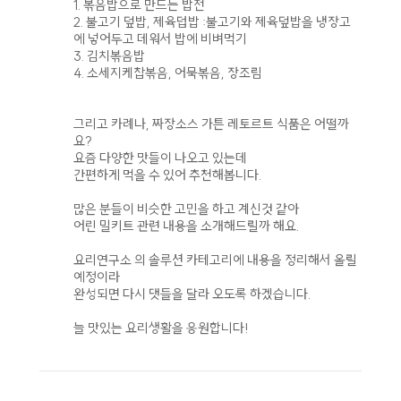
1. 볶음밥으로 만드는 밥전
2. 불고기 덮밥, 제육덥밥 :불고기와 제육덮밥을 냉장고
에 넣어두고 데워서 밥에 비벼먹기
3. 김치볶음밥
4. 소세지케찹볶음, 어묵볶음, 장조림
그리고 카례나, 짜장소스 가튼 레토르트 식품은 어떨까
요?
요즘 다양한 맛들이 나오고 있는데
간편하게 먹을 수 있어 추천해봅니다.
많은 분들이 비슷한 고민을 하고 계신것 같아
어린 밀키트 관련 내용을 소개해드릴까 해요.
요리연구소 의 솔루션 카테고리에 내용을 정리해서 올릴
예정이라
완성되면 다시 댓들을 달라 오도록 하겠습니다.
늘 맛있는 요리생활을 응원합니다!