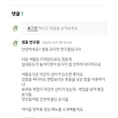
댓글
1
로그인
하시고 댓글을 남겨보세요.
샘표 연구원
2024-07-18 16:40
안녕하세요? 샘표 우리맛 연구원입니다.
더운 여름은 더위만으로도 힘든데.
실내온도가 높아지면서 음식이 잘 상하게 되더라구요.
여름음식은 약간의 산미가 있으면 좋아요.
김밥을 싸더라도 맨밥보다는 촛물을 넣은 밥을 이용하거
나
토마토 케찹이 약간의 산미가 있는데 ..케찹을 넣어 볶은
음식들..
장조림처럼 간장에 졸인 음식들...
아이들 방학용 점심 메뉴를 소개해볼게요