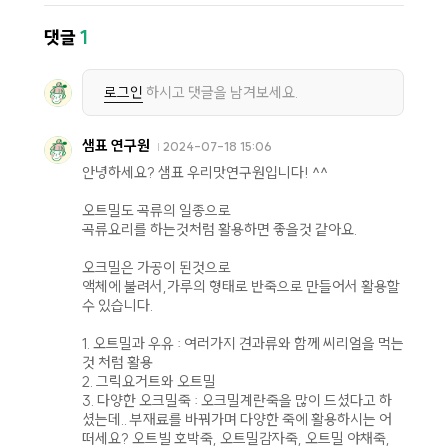
댓글
1
로그인
하시고 댓글을 남겨보세요.
샘표 연구원
2024-07-18 15:06
안녕하세요? 샘표 우리맛연구원입니다! ^^
오트밀도 곡류의 일종으로
곡류요리를 하는것처럼 활용하면 좋을것 같아요.
오크밀은 가공이 된것으로
액체에 불려서,가루의 형태로 반죽으로 만들어서 활용할
수 있습니다.
1. 오트밀과 우유 : 여러가지 견과류와 함께 씨리얼을 먹는
것 처럼 활용
2. 그릭요거트와 오트밀
3. 다양한 오크밀죽 : 오크밀계란죽을 많이 드셨다고 하
셨는데.. 부재료를 바꿔가며 다양한 죽에 활용하시는 어
떠세요? 오트빌 호박죽, 오트밀감자죽, 오트밀 야채죽,