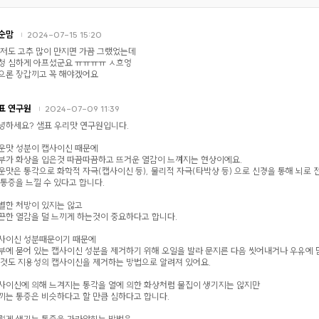
순맘
2024-07-15 15:20
 저도 고추 많이 만지면 가끔 그랬었는데
청 심하게 아프셨군요 ㅠㅠㅠㅠ ㅅ흐엉
으론 장갑끼고 꼭 해야겠어요
표 연구원
2024-07-09 11:39
녕하세요? 샘표 우리맛 연구원입니다.
운맛 성분이 캡사이신 때문에
부가 화상을 입은것 따끔따끔하고 뜨거운 열감이 느껴지는 현상이에요.
운맛은 통각으로 화학적 자극(캡사이신 등), 물리적 자극(타박상 등) 으로 신경을 통해 뇌로 
 통증을 느낄 수 있다고 합니다.
별한 처방이 있지는 않고
끈한 열감을 덜 느끼게 하는것이 중요하다고 합니다.
사이신 성분때문이기 때문에
부에 묻어 있는 캡사이신 성분을 제거하기 위해 오일을 발라 문지른 다음 씻어내거나 우유에
 것도 지용성의 캡사이신을 제거하는 방법으로 알려져 있어요.
사이신에 의해 느겨지는 통각을 열에 의한 화상처럼 물집이 생기지는 않지만
끼는 통증은 비슷하다고 할 만큼 심하다고 합니다.
렇게 생기는 통증을 가라앉히는 방법은