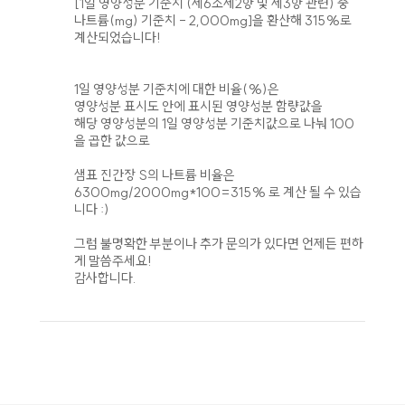
[1일 영양성분 기준치 (제6조제2항 및 제3항 관련) 중
나트륨(mg) 기준치 - 2,000mg]을 환산해 315%로
계산되었습니다!
1일 영양성분 기준치에 대한 비율(%)은
영양성분 표시도 안에 표시된 영양성분 함량값을
해당 영양성분의 1일 영양성분 기준치값으로 나눠 100
을 곱한 값으로
샘표 진간장 S의 나트륨 비율은
6300mg/2000mg*100=315% 로 계산 될 수 있습
니다 :)
그럼 불명확한 부분이나 추가 문의가 있다면 언제든 편하
게 말씀주세요!
감사합니다.