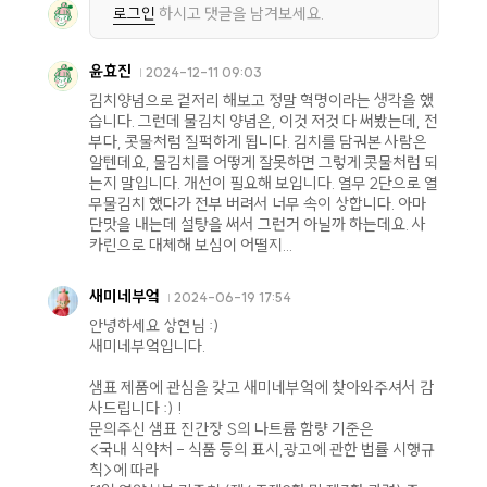
로그인
하시고 댓글을 남겨보세요.
윤효진
2024-12-11 09:03
김치양념으로 겉저리 해보고 정말 혁명이라는 생각을 했
습니다. 그런데 물김치 양념은, 이것 저것 다 써봤는데, 전
부다, 콧물처럼 질퍽하게 됩니다. 김치를 담궈본 사람은
알텐데요, 물김치를 어떻게 잘못하면 그렇게 콧물처럼 되
는지 말입니다. 개선이 필요해 보입니다. 열무 2단으로 열
무물김치 했다가 전부 버려서 너무 속이 상합니다. 아마
단맛을 내는데 설탕을 써서 그런거 아닐까 하는데요. 사
카린으로 대체해 보심이 어떨지...
새미네부엌
2024-06-19 17:54
안녕하세요 상현님 :)
새미네부엌입니다.
샘표 제품에 관심을 갖고 새미네부엌에 찾아와주셔서 감
사드립니다 :) !
문의주신 샘표 진간장 S의 나트륨 함량 기준은
<국내 식약처 - 식품 등의 표시,광고에 관한 법률 시행규
칙>에 따라