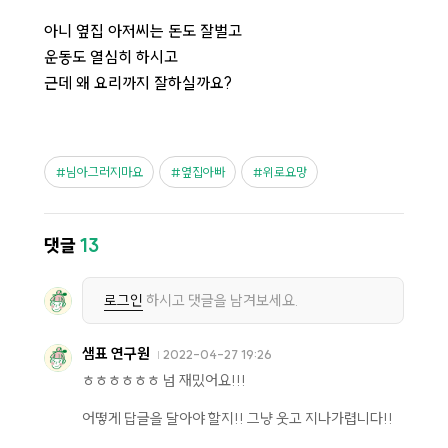
아니 옆집 아저씨는 돈도 잘벌고
운동도 열심히 하시고
근데 왜 요리까지 잘하실까요?
님아그러지마요
옆집아빠
위로요망
댓글
13
로그인
하시고 댓글을 남겨보세요.
샘표 연구원
2022-04-27 19:26
ㅎㅎㅎㅎㅎㅎ 넘 재밌어요!!!
어떻게 답글을 달아야 할지!! 그냥 웃고 지나가렵니다!!