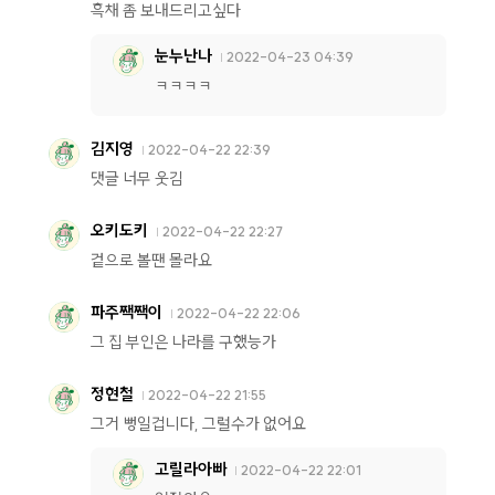
흑채 좀 보내드리고싶다
눈누난나
2022-04-23 04:39
ㅋㅋㅋㅋ
김지영
2022-04-22 22:39
댓글 너무 웃김
오키도키
2022-04-22 22:27
겉으로 볼땐 몰라요
파주짹짹이
2022-04-22 22:06
그 집 부인은 나라를 구했능가
정현철
2022-04-22 21:55
그거 뻥일겁니다, 그럴수가 없어요
고릴라아빠
2022-04-22 22:01