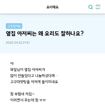
요리해요
고민있어요
옆집 아저씨는 왜 요리도 잘하나요?
2022.04.22 21:51
아
와잎님이 옆집 아저씨가
많이 만들었다고 나눔하셨다며…
고구마맛탕을 저에게 들이미네요
참 부럽네 저집~
이러면서 주는데 참 ㅠㅠ