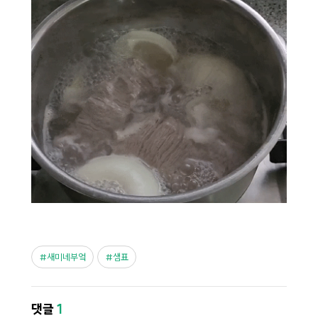
새미네부엌
샘표
댓글
1