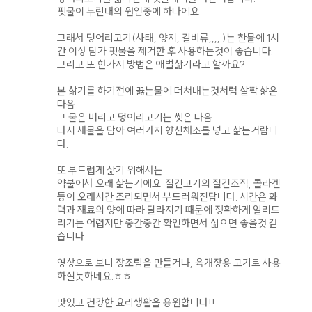
핏물이 누린내의 원인중에 하나에요.
그래서 덩어리고기(사태, 양지, 갈비류,,,, )는 찬물에 1시
간 이상 담가 핏물을 제거한 후 사용하는것이 좋습니다.
그리고 또 한가지 방법은 애벌삶기라고 할까요?
본 삶기를 하기전에 끓는물에 더쳐내는것처럼 살짝 삶은
다음
그 물은 버리고 덩어리고기는 씻은 다음
다시 새물을 담아 여러가지 향신채소를 넣고 삶는거랍니
다.
또 부드럽게 삶기 위해서는
약불에서 오래 삶는거에요. 질긴고기의 질긴조직, 콜라겐
등이 오래시간 조리되면서 부드러워진답니다. 시간은 화
력과 재료의 양에 따라 달라지기 때문에 정확하게 알려드
리기는 어렵지만 중간중간 확인하면서 삶으면 좋을것 같
습니다.
영상으로 보니 장조림을 만들거나, 육개장용 고기로 사용
하실듯하네요.ㅎㅎ
맛있고 건강한 요리생활을 응원합니다!!