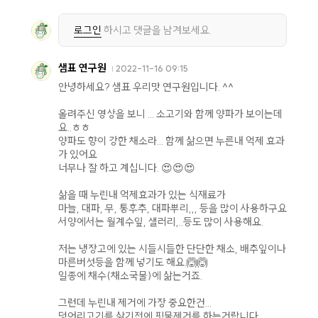
로그인
하시고 댓글을 남겨보세요.
샘표 연구원
2022-11-16 09:15
안녕하세요? 샘표 우리맛 연구원입니다. ^^
올려주신 영상을 보니 ... 소고기와 함께 양파가 보이는데
요..ㅎㅎ
양파도 향이 강한 채소라... 함께 삶으면 누른내 억제 효과
가 있어요
너무나 잘 하고 계십니다. 😍😍😍
삶을 때 누린내 억제효과가 있는 식재료가
마늘, 대파, 무, 통후추, 대파뿌리,,, 등을 많이 사용하구요
서양에서는 월계수잎, 샐러리,..등도 많이 사용해요.
저는 냉장고에 있는 시들시들한 단단한 채소, 배추잎이나
마른버섯등을 함께 넣기도 해요.🙆🙆
일종에 채수(채소국물)에 삶는거죠.
그런데 누린내 제거에 가장 중요한건...
덩어리고기를 삶기전에 핏물제거를 하는거랍니다.