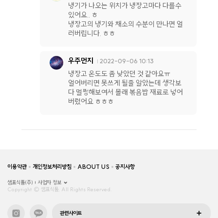
냉기가 나오는 위치가 냉장고마다 다를수
있어요.. ㅎ
냉장고의 냉기와 채소의 수분이 만나면 얼
러버립니다. ㅎㅎ
우주먼지
2022-09-06 10:13
냉장고 온도도 좀 낮았던 것 같아요ㅠ
얼어버리면 못쓰게 될줄 알았는데 생각보
다 멀쩡해보여서 몰래 볶음밥 재료로 넣어
버렸어요 ㅎㅎㅎ
이용약관
개인정보처리방침
ABOUT US
공지사항
샘표식품(주)
사업자 정보
Copyright © 샘표식품, All Rights Reserved.
관련사이트