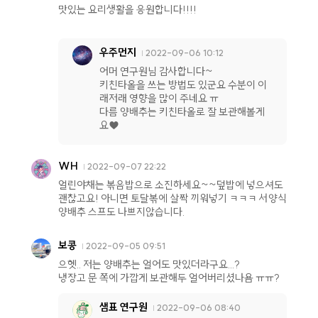
맛있는 요리생활을 응원합니다!!!!
우주먼지
2022-09-06 10:12
어머 연구원님 감사합니다~
키친타올을 쓰는 방법도 있군요 수분이 이
래저래 영향을 많이 주네요 ㅠ
다름 양배추는 키친타올로 잘 보관해볼게
요♥
WH
2022-09-07 22:22
얼린야채는 볶음밥으로 소진하세요~~덮밥에 넣으셔도
괜찮고요! 아니면 토달볶에 살짝 끼워넣기 ㅋㅋㅋ 서양식
양배추 스프도 나쁘지않습니다.
보콩
2022-09-05 09:51
으헷.. 저는 양배추는 얼어도 맛있더라구요...?
냉장고 문 쪽에 가깝게 보관해두 얼어버리셨나욤 ㅠㅠ?
샘표 연구원
2022-09-06 08:40