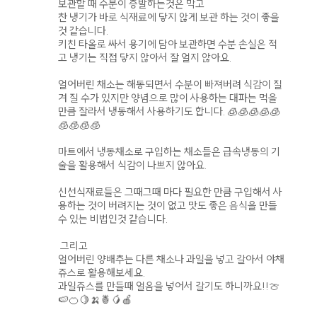
보관할 때 수분이 증발하는것은 막고
찬 냉기가 바로 식재료에 닿지 않게 보관 하는 것이 좋을
것 같습니다.
키친 타올로 싸서 용기에 담아 보관하면 수분 손실은 적
고 냉기는 직접 닿지 않아서 잘 얼지 않아요.
얼어버린 채소는 해동되면서 수분이 빠져버려 식감이 질
겨 질 수가 있지만 양념으로 많이 사용하는 대파는 먹을
만큼 잘라서 냉동해서 사용하기도 합니다. 🧊🧊🧊🧊🧊
🧊🧊🧊🧊
마트에서 냉동채소로 구입하는 채소들은 급속냉동의 기
술을 활용해서 식감이 나쁘지 않아요.
신선식재료들은 그때그때 마다 필요한 만큼 구입해서 사
용하는 것이 버려지는 것이 없고 맛도 좋은 음식을 만들
수 있는 비법인것 같습니다.
그리고
얼어버린 양배추는 다른 채소나 과일을 넣고 갈아서 야채
쥬스로 활용해보세요.
과일쥬스를 만들때 얼음을 넣어서 갈기도 하니까요!!🍈
🍉🍊🍋🍌🍍🥭🍎