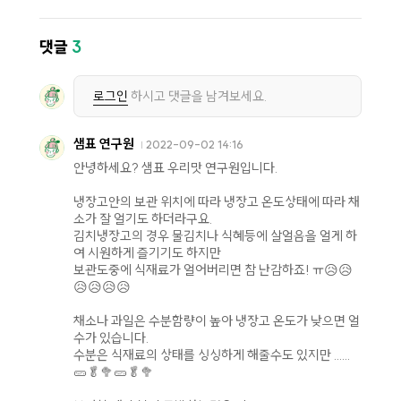
댓글
3
로그인
하시고 댓글을 남겨보세요.
샘표 연구원
2022-09-02 14:16
안녕하세요? 샘표 우리맛 연구원입니다.
냉장고안의 보관 위치에 따라 냉장고 온도상태에 따라 채
소가 잘 얼기도 하더라구요.
김치냉장고의 경우 물김치나 식혜등에 살얼음을 얼게 하
여 시원하게 즐기기도 하지만
보관도중에 식재료가 얼어버리면 참 난감하죠! ㅠ😥😥
😥😥😥😥
채소나 과일은 수분함량이 높아 냉장고 온도가 낮으면 얼
수가 있습니다.
수분은 식재료의 상태를 싱싱하게 해줄수도 있지만 ......
🥒🥬🥦🥒🥬🥦