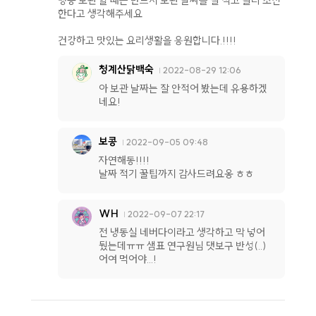
냉동 보관 할 때는 반드시 보관 날짜를 잘 적고 빨리 소진
한다고 생각해주세요
건강하고 맛있는 요리생활을 응원합니다.!!!!
청계산닭백숙
2022-08-29 12:06
아 보관 날짜는 잘 안적어 봤는데 유용하겠
네요!
보콩
2022-09-05 09:48
자연해동!!!!
날짜 적기 꿀팁까지 감사드려요옹 ㅎㅎ
WH
2022-09-07 22:17
전 냉동실 네버다이라고 생각하고 막 넣어
뒀는데ㅠㅠ 샘표 연구원님 댓보구 반성(..)
어여 먹어야...!