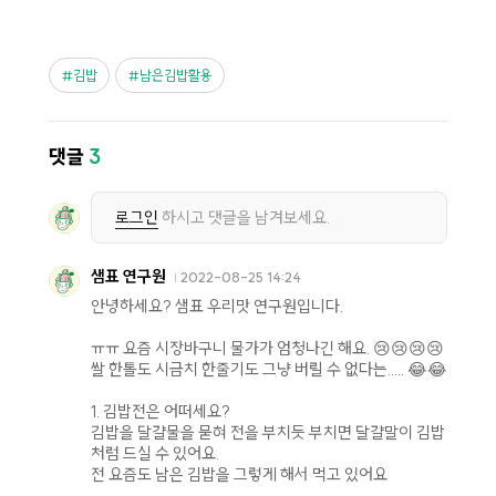
김밥
남은김밥활용
댓글
3
로그인
하시고 댓글을 남겨보세요.
샘표 연구원
2022-08-25 14:24
안녕하세요? 샘표 우리맛 연구원입니다.
ㅠㅠ 요즘 시장바구니 물가가 엄청나긴 해요. 😢😢😢😢
쌀 한톨도 시금치 한줄기도 그냥 버릴 수 없다는..... 😂😂
1. 김밥전은 어떠세요?
김밥을 달걀물을 묻혀 전을 부치듯 부치면 달걀말이 김밥
처럼 드실 수 있어요.
전 요즘도 남은 김밥을 그렇게 해서 먹고 있어요