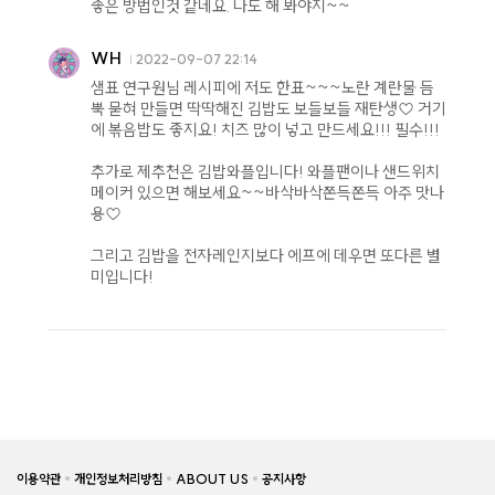
좋은 방법인것 같네요. 나도 해 봐야지~~
WH
2022-09-07 22:14
샘표 연구원님 레시피에 저도 한표~~~노란 계란물 듬
뿍 묻혀 만들면 딱딱해진 김밥도 보들보들 재탄생♡ 거기
에 볶음밥도 좋지요! 치즈 많이 넣고 만드세요!!! 필수!!!
추가로 제추천은 김밥와플입니다! 와플팬이나 샌드위치
메이커 있으면 해보세요~~바삭바삭쫀득쫀득 아주 맛나
용♡
그리고 김밥을 전자레인지보다 에프에 데우면 또다른 별
미입니다!
이용약관
개인정보처리방침
ABOUT US
공지사항