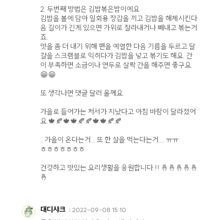
2. 두번째 방법은 김밥볶은밥이에요
김밥을 볼에 담아 일회용 장갑을 끼고 김밥을 해체시킨다
음 길이가 긴게 있으면 가위로 잘라내거나 빼내고 볶는거
죠.
맛을 좀 더 내기 위해 팬을 예열한 다음 기름을 두르고 달
걀을 스크램블로 익히다가 김밥을 넣고 볶기도 해요. 간
이 부족하면 소금이나 연두로 살짝 간을 해주면 좋구요.
😁😁
또 생각나면 댓글 달러 올께요.
가을로 들어가는 처서가 지났다고 아침 바람이 달라졌어
요.🍁🍂🍁🍁🍂🍂🍁🍁🍂🍂
.. 가을이 온다는거... 또 한 살을 먹는다는거.... ㅠㅠ
ㅎㅎㅎㅎㅎㅎㅎ
건강하고 맛있는 요리생활을 응원합니다.!! 🤞🤞🤞🤞🤞
🤞
대디샤크
2022-09-08 15:10