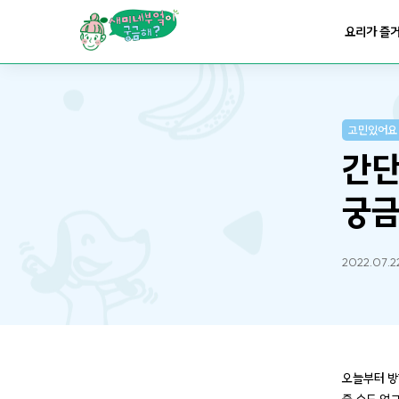
요리가
맛있어지는
부엌
요리가 즐
요리가
건강해지는
부엌
고민있어요
요리가
쉬워지는
부엌
간단
궁금
2022.07.2
오늘부터 방