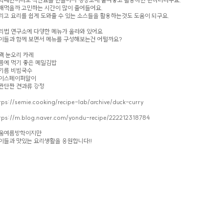
해먹을까 고민하는 시간이 많이 줄어들어요.
리고 요리를 쉽게 도와줄 수 있는 소스들을 활용하는것도 도움이 되구요.
리법 연구소에 다양한 메뉴가 올라와 있어요
이들과 함께 보면서 메뉴를 구성해보는건 어떨까요?
꽥 눈오리 카레
름에 먹기 좋은 메밀김밥
기름 비빔국수
이스페이퍼말이
짠단짠 견과류 강정
tps://semie.cooking/recipe-lab/archive/duck-curry
tps://m.blog.naver.com/yondu-recipe/222212318784
움여름방학이지만
이들과 맛있는 요리생활을 응원합니다!!