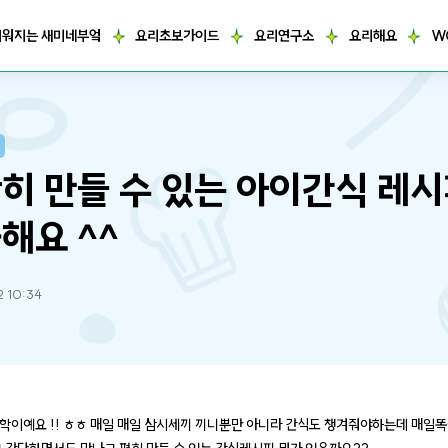
거워지는 새미네부엌
요리초보가이드
요리연구소
요리해요
W
히 만들 수 있는 아이간식 레
해요 ^^
2 10:34
학이예요 !! ㅎㅎ 매일 매일 삼시세끼 끼니뿐만 아니라 간식도 챙겨줘야하는데 매일똑