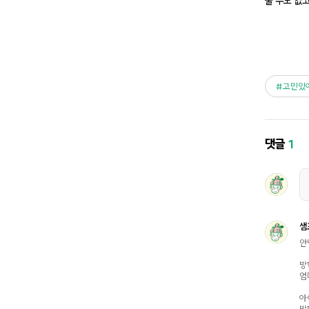
줄 수도 없
고민있
댓글
1
샘
안
방
엄
아
방