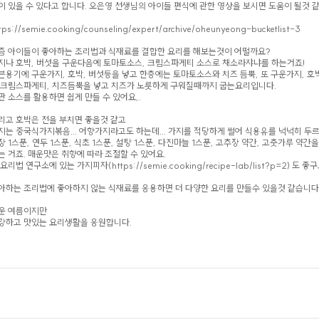
이 있을 수 있다고 합니다. 오은영 선생님의 아이들 편식에 관한 영상을 보시면 도움이 될것 같
tps://semie.cooking/counseling/expert/archive/oheunyeong-bucketlist-3
즘 아이들이 좋아하는 조리법과 식재료를 결합한 요리를 해보는것이 어떨까요?
지나 호박, 버섯을 구운다음에 토마토소스, 크림스파게티 소스로 채소라쟈냐를 하는거죠!
븐용기에 구운가지, 호박, 버섯등을 넣고 한층에는 토마토소스와 치즈 듬뿍, 또 구운가지, 호박
 크림스파게티, 치즈듬뿍을 넣고 치즈가 노릇하게 구워질때까지 굽는요리입니다.
판 소스를 활용하면 쉽게 만들 수 있어요,.
리고 호박은 전을 부치면 좋을것 같고
지는 중국식가지볶음... 어향가지라고도 하는데... 가지를 적당하게 썰어 식용유를 넉넉히 두
장 1스푼, 연두 1스푼, 식초 1스푼, 설탕 1스푼, 다진마늘 1스푼, 고추장 약간, 고춧가루 약간
는 거죠. 매운맛은 취향에 따라 조절할 수 있어요.
요리법 연구소에 있는 가지피자(https://semie.cooking/recipe-lab/list?p=2) 도 좋구
아하는 조리법에 좋아하지 않는 식재료를 응용하면 더 다양한 요리를 만들수 있을것 같습니다
운 여름이지만
강하고 맛있는 요리생활을 응원합니다.