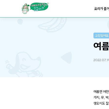
요리가
맛있어지는
부엌
요리가 즐
요리가
건강해지는
부엌
고민있어요
요리가
쉬워지는
부엌
여름
2022.07.14
여름엔 어떤
가지, 무, 
생오이도 잘