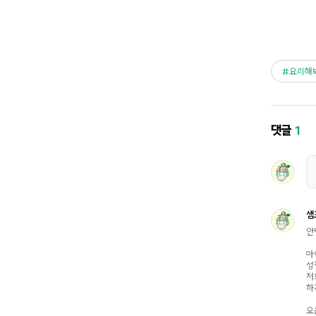
요리해
댓글
1
샘
안
아
성
저
하
오