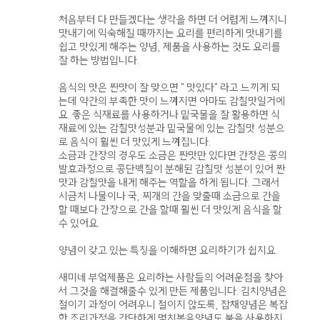
처음부터 다 만들겠다는 생각을 하면 더 어렵게 느껴지니
맛내기에 익숙해질 때까지는 요리를 편리하게 맛내기를
쉽고 맛있게 해주는 양념, 제품을 사용하는 것도 요리를
잘 하는 방법입니다.
음식의 맛은 짠맛이 잘 맞으면 " 맛있다" 라고 느끼게 되
는데 약간의 부족한 맛이 느껴지면 아마도 감칠맛일거에
요. 좋은 식재료를 사용하거나 밑국물을 잘 활용하면 식
재료에 있는 감칠맛성분과 밑국물에 있는 감칠맛 성분으
로 음식이 휠씬 더 맛있게 느껴집니다.
소금과 간장의 경우도 소금은 짠맛만 있다면 간장은 콩의
발효과정으로 콩단백질이 분해된 감칠맛 성분이 있어 짠
맛과 감칠맛을 내게 해주는 역할을 하게 됩니다. 그래서
시금치 나물이나 국, 찌개의 간을 맞출때 소금으로 간을
할 때보다 간장으로 간을 할때 휠씬 더 맛있게 음식을 할
수 있어요.
양념이 갖고 있는 특징을 이해하면 요리하기가 쉽지요.
새미네 부엌제품은 요리하는 사람들의 어려운점을 찾아
서 그것을 해결해줄수 있게 만든 제품입니다. 김치양념은
절이기 과정이 어려우니 절이지 않도록, 잡채양념은 복잡
한 조리과정을 간단하게 몇치볶음양념도 불을 사용하지