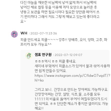
다진 마늘을 깨끗한 비닐팩에 넣어 얇게 펴서 비닐팩에
넣어진 채로 칼등 등을 이용해 격자 모양으로 눌러준 후
냉동고 보관을 하면 필요시마다 필요한 양만큼 떼어서 쓰
기 편리하다 그래서 저도 그렇게 해보고 있는데 좋더라고
요~
WH
2022-07-11 23:36
피클 만드세요 피클~~~~강추!! 양배추, 오이, 양파, 고추, 파
프리카 모두 가능요^^
샘표 연구원
2022-07-12 09:07
ㅎㅎㅎ역시 ㅎㅎ 피클 좋네요.
새미네 부엌에서 피클소스가 있어서 물과 섞어 사용하
면 쉽게 만들수 있어요.
https://www.instagram.com/p/CfIdw07vqdT/?
hl=ko
그리고 보니.. 간장으로 만드는 장아찌도 가능하구요.
간장장아찌는 간장, 설탕, 식초,물, 소주를 모두
1:1:1:1:1 의 비율로 끓여서 부어서 며칠두었다가 드시
면 되어요. ㅎㅎ 단단한 채소가 좋지만 샐러리도 가능
해요!!