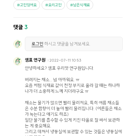
고민있어요
요리고민
남은식재료
댓글
3
로그인
하시고 댓글을 남겨보세요.
샘표 연구원
2022-07-11 10:53
안녕하세요? 샘표 우리맛 연구원입니다.
버려지는 채소... 넘 아까워요. ㅠ
요즘 처럼 식재료 값이 천정 부지로 올라 갈 때는 하나하
나가 더 소중하게 느껴 지더라구요 ㅠ
채소는 물기가 많으면 빨리 물러져요, 특히 여름 채소들
은 수분 함량이 더 높아 빨리 물러집니다. (어른들은 채소
가 녹는다고 얘기도 하죠)
일단 물기를 흡수할 수 있게 키친 타올로 잘 싸서 보관하
는 게 중요해요.
그리고 데쳐서 냉동실에 보관할 수 있는 것들은 냉동실에