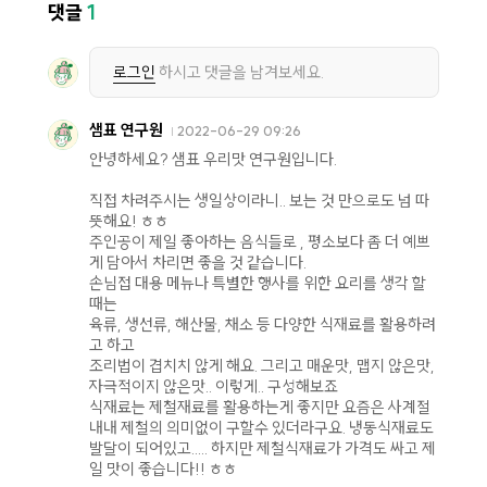
댓글
1
로그인
하시고 댓글을 남겨보세요.
샘표 연구원
2022-06-29 09:26
안녕하세요? 샘표 우리맛 연구원입니다.
직접 차려주시는 생일상이라니.. 보는 것 만으로도 넘 따
뜻해요! ㅎㅎ
주인공이 제일 좋아하는 음식들로 , 평소보다 좀 더 예쁘
게 담아서 차리면 좋을 것 같습니다.
손님접 대용 메뉴나 특별한 행사를 위한 요리를 생각 할
때는
육류, 생선류, 해산물, 채소 등 다양한 식재료를 활용하려
고 하고
조리법이 겹치치 않게 해요. 그리고 매운맛, 맵지 않은맛,
자극적이지 않은맛.. 이렇게.. 구성해보죠
식재료는 제철재료를 활용하는게 좋지만 요즘은 사계절
내내 제철의 의미없이 구할수 있더라구요. 냉동식재료도
발달이 되어있고..... 하지만 제철식재료가 가격도 싸고 제
일 맛이 좋습니다!! ㅎㅎ