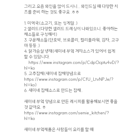
그리고 요즘 와인을 많이 드시니... 와인드실 때 다양한 치
즈를 준비 하는 것도 좋구요 .ㅎㅎ
1. 미역국(소고기, 또는 성게알..)
2.샐러드(다양한 샐러드 드레싱이 나와있으니. 좋아하는
채소들로 구성해서)
3. 구운채소들(단호박, 브로콜리, 컬리플라워, 감자, 고구
마 등등..)
4. 닭가슴살 냉재(새미네 부엌 겨자소스가 있어서 쉽게
할 수 있답니다.
https://www.instagram.com/p/CdpOcptu4vD/?
hl=ko
5. 고추잡채(새미네 잡채양념으로
https://www.instagram.com/p/CfU_LtvNPJe/?
hl=ko)
6. 새미네 잡채소스로 만드는 잡채..
새미네 부엌 양념으로 만든 레시피를 활용해보시면 좋을
것 같아요. ㅎ
https://www.instagram.com/semie_kitchen/?
hl=ko
새미네 부엌제품은 사람들이 요리를 할 때