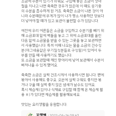
소금에 수분이 있기가 쉬워요. 구입해 놓은 소금이 장마
철을 지나고 나면 축축한 경우가 많은데 이 때도 공기중
의 수분을 흡수하게 된 거죠. 축축한 소금이 나쁜 것이 아
니라 수분때문에 무게가 많이 나가 평소 사용하던 양보다
더 넣어야 할 때가 있고 보관이 불편할 수가 있답니다.
예전에 우리 어른들은 소금을 구입하고 수분기를 빼기 위
해 소금포대 밑에 벽돌을 놓고 그 위에 소금포대를 올린
다음 밑에 소금물을 받을 수 있는 그릇을 놓고 보관하면
서 사용했습니다. 특히 이때 나오는 물을 소금의 간수성
분(마그네슘같은 무기질성분들로 구성됨)이 있어서 두
부를 만들 때 사용하기도 했습니다.
또 소금을 보관할때 깨진 항아리에 넣어 보관해서 수분이
빠져나올 수 있게 했어요.
축축한 소금은 살짝 건조시켜서 사용하시면 됩니다. 팬에
볶아서 사용해도 좋구요. 오븐에 살짝 구워도 좋지만 볶
거나 구울 때 살짝 좋지 않은 냄새가 날수도 있어요.
혹시 제습제(김이나 식재료 구입할 때 함께 온 제습제 활
용 ㅎ)가 있다면 제습제를 활용해보세요 .
맛있는 요리생활을 응원합니다.
꼬맹별
2022-06-14 09:43